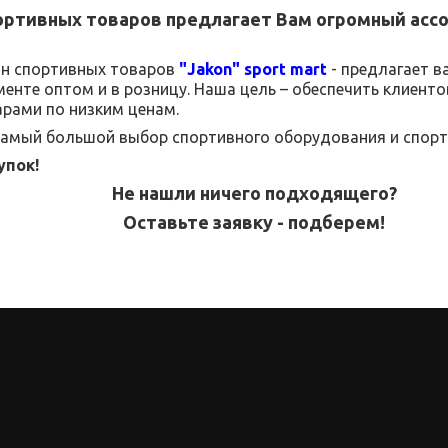
ортивных товаров
предлагает Вам огромный асс
ин спортивных товаров
"
Jakon
"
sport
mart
- предлагает в
менте
оптом и в розницу.
Наша цель – обеспечить клиент
рами по низким ценам.
 самый большой выбор спортивного оборудования и спорт
упок!
Не нашли ничего подходящего?
Оставьте заявку - подберем!