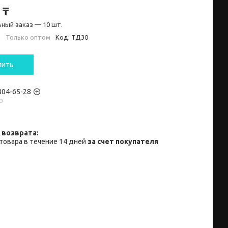
 ₸
ный заказ — 10 шт.
и
Только оптом
Код:
ТД30
пить
 804-65-28
p
товара в течение 14 дней
за счет покупателя