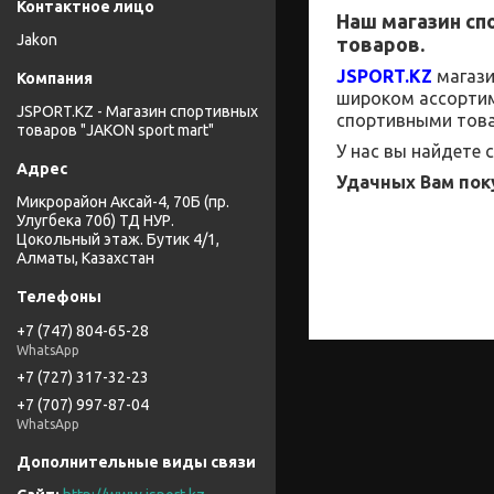
Наш магазин
сп
Jakon
товаров.
JSPORT
.
KZ
магаз
широком
ассорти
JSPORT.KZ - Магазин спортивных
спортивными това
товаров "JAKON sport mart"
У нас вы найдете
Удачных Вам пок
Микрорайон Аксай-4, 70Б (пр.
Улугбека 70б) ТД НУР.
Цокольный этаж. Бутик 4/1,
Алматы, Казахстан
+7 (747) 804-65-28
WhatsApp
+7 (727) 317-32-23
+7 (707) 997-87-04
WhatsApp