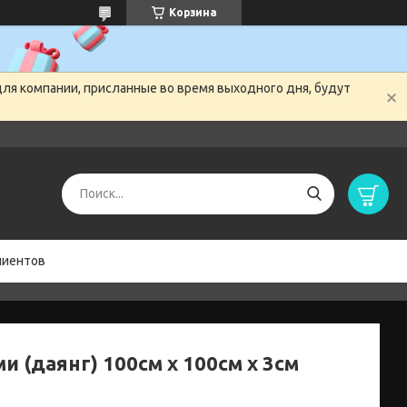
Корзина
для компании, присланные во время выходного дня, будут
лиентов
и (даянг) 100см х 100см х 3см