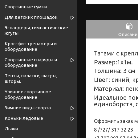
Спортивные сумки
Для детских площадок
Эспандеры, гимнастические
жгуты
Описани
Кроссфит тренажеры и
оборудование
Татами с креп
Спортивные снаряды и
Размер:1х1м.
оборудование
Толщина: 3 см
Тенты, палатки, шатры,
Цвет: синий, к
шторы.
Материал: пен
Уличное спортивное
Идеальное пок
оборудование
единоборств, 
Зимние виды спорта
Коньки ледовые
Оформить заказ м
Лыжи
8 /727/
317
32
23