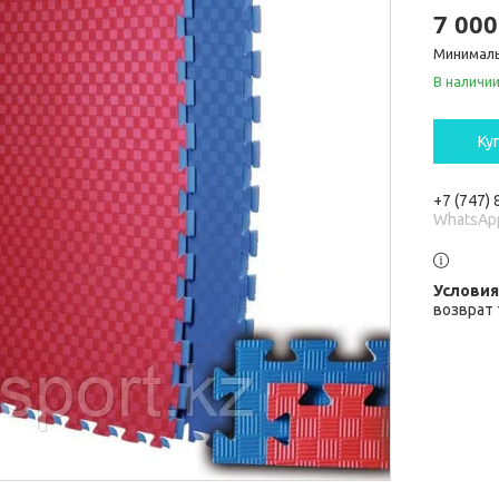
7 000
Минималь
В наличи
Ку
+7 (747)
WhatsAp
возврат 