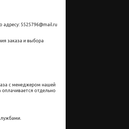
о адресу:
5525796@
mail
.
ru
ия заказа и выбора
каза с менеджером нашей
а оплачивается отдельно
службами.