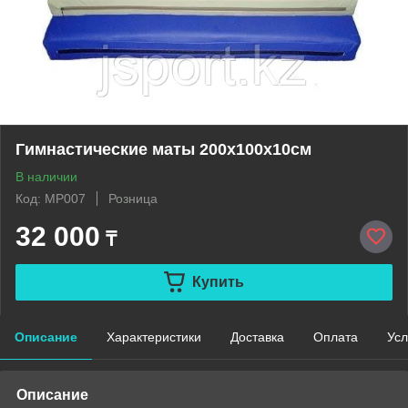
Гимнастические маты 200х100х10см
В наличии
Код: MP007
Розница
32 000
₸
Купить
Описание
Характеристики
Доставка
Оплата
Усл
Описание