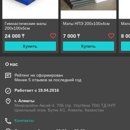
Гимнастические маты
Маты НПЭ 200х100х4см
Мат
200х100х5см
24 000
7 000
8 0
₸
₸
Купить
Купить
О нас
Рейтинг не сформирован
Менее 5 отзывов за последний год
Работает с 19.04.2016
г. Алматы
Микрорайон Аксай-4, 70Б (пр. Улугбека 70б) ТД НУР.
Цокольный этаж. Бутик 4/1, Алматы, Казахстан
Контакты