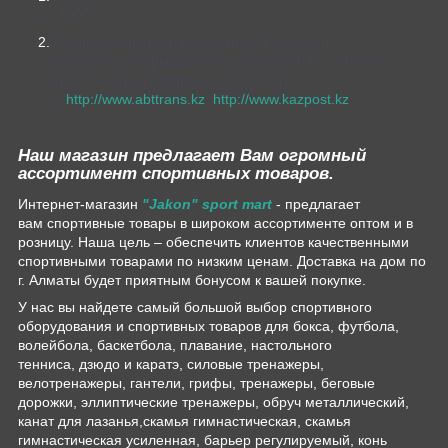
до 3000 тг.
Стоимость и сроки доставки по Казахстан
определяются курьерскими службами ТОО «ABT&E-
trans Forwarding Company», КАЗПОЧТА и
т.д.,
http://www.abttrans.kz
,
http://www.kazpost.kz
Наш магазин предлагает Вам огромный
ассортимент спортивных товаров.
Интернет-магазин
"Jakon" sport mart
- предлагает
вам спортивные товары в широком ассортименте оптом и в
розницу. Наша цель – обеспечить клиентов качественными
спортивными товарами по низким ценам. Доставка на дом по
г. Алматы будет приятным бонусом к вашей покупке.
У нас вы найдете самый большой выбор спортивного
оборудования и спортивных товаров для бокса, футбола,
волейбола, баскетбола, плавание, настольного
тенниса, дзюдо и каратэ, силовые тренажеры,
велотренажеры, гантели, грифы, тренажеры, беговые
дорожки, эллиптические тренажеры, обруч металлический,
канат для лазанья,скамья гимнастическая, скамья
гимнастическая усиленная, барьер регулируемый, конь