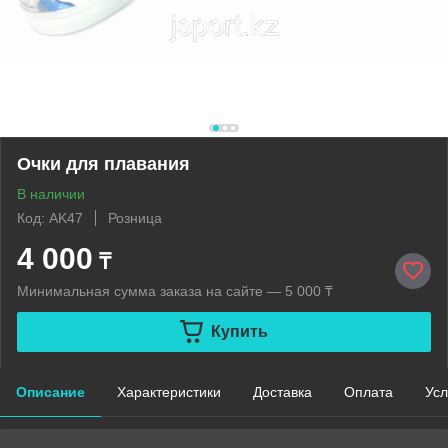
Очки для плавания
В наличии
Код: AK47
Розница
4 000
₸
Минимальная сумма заказа на сайте — 5 000 ₸
Купить
Описание
Характеристики
Доставка
Оплата
Усл