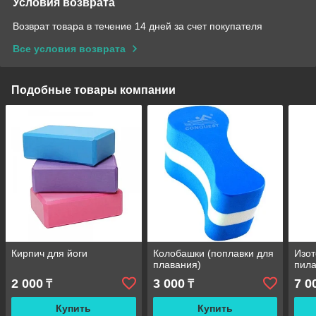
Условия возврата
Возврат товара в течение 14 дней за счет покупателя
Все условия возврата
Подобные товары компании
Кирпич для йоги
Колобашки (поплавки для
Изот
плавания)
пила
2 000
3 000
7 0
₸
₸
Купить
Купить