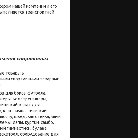
жером нашей компании и его
 выполняется транспортной
тимент спортивных
ые товары в
енными спортивными товарами
ке.
в для бокса, футбола,
нажеры, велотренажеры,
ический, канат для
й, конь гимнастический
ысоту, шведская стенка, мячи
емы, лапы, куртки, самбо,
ой гимнастики, булава
баскетбол, оборудование для