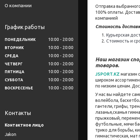
О компании
Отправка выбранного
100% оплаты. Достав
компанией
График работы
Стоимость доставк
Курьерская дост
10:00
20:00
ПОНЕДЕЛЬНИК
Стоимость и ср
10:00
20:00
ВТОРНИК
10:00
20:00
СРЕДА
Наш магазин сп
10:00
20:00
ЧЕТВЕРГ
товаров.
10:00
20:00
ПЯТНИЦА
JSPORT.KZ
магазин 
10:00
20:00
широком ассортимент
СУББОТА
по низким ценам. До
10:00
20:00
ВОСКРЕСЕНЬЕ
У нас вы найдете са
волейбола, баскетбо
гантели, грифы, тре
лазанья,скамья гимна
Контакты
прыжковый, переменн
футбольные, мячи ба
трико для борьбы, к
Jakon
гимнастическая, мат