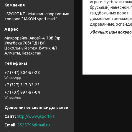
игры в футбол и хокк
брусьями) навесной,
гандбольных ворот, 
JSPORT.KZ - Магазин спортивных
домашние тренажеры:
товаров "JAKON sport mart"
деревянные, эспанде
Удачных Вам покупо
Микрорайон Аксай-4, 70Б (пр.
Улугбека 70б) ТД НУР.
Цокольный этаж. Бутик 4/1,
Алматы, Казахстан
+7 (747) 804-65-28
WhatsApp
+7 (727) 317-32-23
+7 (707) 997-87-04
WhatsApp
http://www.jsport.kz
5525796@mail.ru