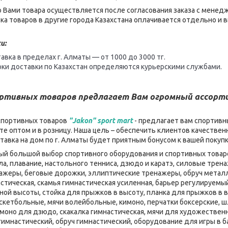
 Вами товара осуществляется после согласования заказа с менед
ка товаров в другие города Казахстана оплачивается отдельно и
и:
авка в пределах г. Алматы — от 1000 до 3000 тг.
оки доставки по Казахстан определяются курьерскими службами.
ортивных товаров предлагает Вам огромный ассор
спортивных товаров
"Jakon" sport mart
- предлагает вам спортивн
е оптом и в розницу. Наша цель – обеспечить клиентов качеств
ставка на дом по г. Алматы будет приятным бонусом к вашей покуп
мый большой выбор спортивного оборудования и спортивных товаро
ла, плавание, настольного тенниса, дзюдо и каратэ, силовые тре
нажеры, беговые дорожки, эллиптические тренажеры, обруч металл
стическая, скамья гимнастическая усиленная, барьер регулируемы
ой высоты, стойка для прыжков в высоту, планка для прыжков в в
скетбольные, мячи волейбольные, кимоно, перчатки боксерские, шл
имоно для дзюдо, скакалка гимнастическая, мячи для художественн
 гимнастический, обруч гимнастический, оборудование для игры в 