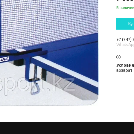
В наличи
Ку
+7 (747)
WhatsAp
возврат 