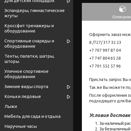
Для детских площадок
Эспандеры, гимнастические
жгуты
Описани
Кроссфит тренажеры и
оборудование
Оформить заказ мож
Спортивные снаряды и
8 /727/ 317 32 23
оборудование
+7 707 997 87 04
Тенты, палатки, шатры,
+7 747 804 65 28
шторы.
+7 701 552 57 96
Уличное спортивное
оборудование
Прислать запрос Вы 
Зимние виды спорта
Так же Вы можете по
После оформления за
Коньки ледовые
подходящего для Вас
Лыжи
Условия доставк
Мебель для сада и отдыха
За наличный рас
Наручные часы
За безналичный 