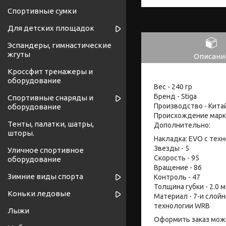
Спортивные сумки
Для детских площадок
Эспандеры, гимнастические
жгуты
Описани
Кроссфит тренажеры и
оборудование
Вес - 240 гр
Бренд - Stiga
Спортивные снаряды и
Производство - Кита
оборудование
Происхождение марк
Тенты, палатки, шатры,
Дополнительно:
шторы.
Накладка: EVO с техн
Звезды - 5
Уличное спортивное
Скорость - 95
оборудование
Вращение - 86
Зимние виды спорта
Контроль - 47
Толщина губки - 2.0
Коньки ледовые
Материал - 7-и слой
технологии WRB
Лыжи
Оформить заказ мож