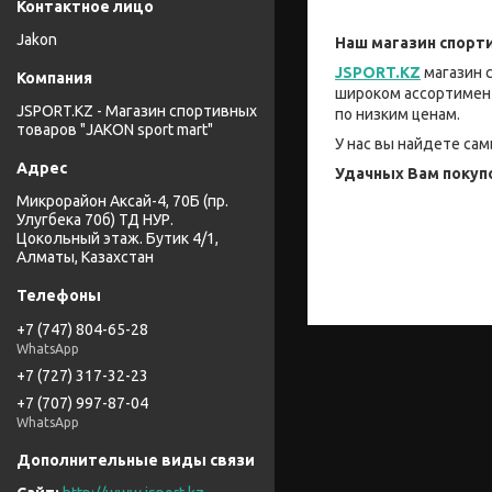
Jakon
Наш магазин
спорт
JSPORT.KZ
магазин 
широком ассортимент
JSPORT.KZ - Магазин спортивных
по низким ценам.
товаров "JAKON sport mart"
У нас вы найдете са
Удачных Вам покуп
Микрорайон Аксай-4, 70Б (пр.
Улугбека 70б) ТД НУР.
Цокольный этаж. Бутик 4/1,
Алматы, Казахстан
+7 (747) 804-65-28
WhatsApp
+7 (727) 317-32-23
+7 (707) 997-87-04
WhatsApp