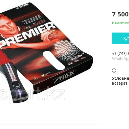
7 500
В наличи
Ку
+7 (747)
WhatsAp
возврат 