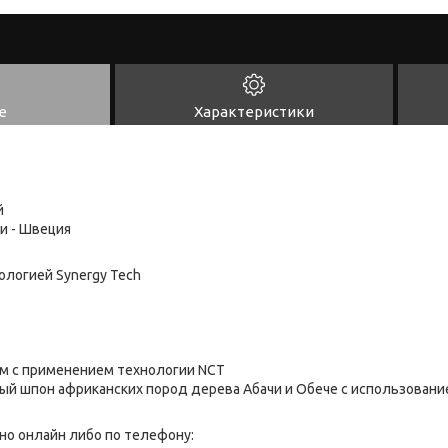
е
Характеристики
й
и - Швеция
ологией Synergy Tech
 мм с применением технологии NCT
ный шпон африканских пород дерева Абачи и Обече с использовани
но онлайн либо по телефону: