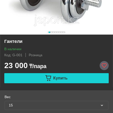
Гантели
В наличии
Код: G-001
Розница
23 000
₸/пара
Купить
Вес
15