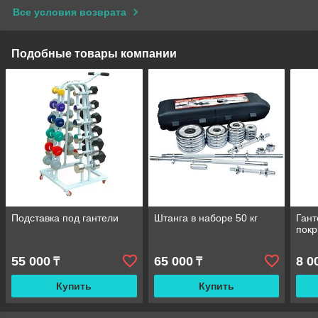
Все условия возврата
Подобные товары компании
Подставка под гантели
Штанга в наборе 50 кг
Гант
покр
55 000
65 000
8 0
₸
₸
Купить
Купить