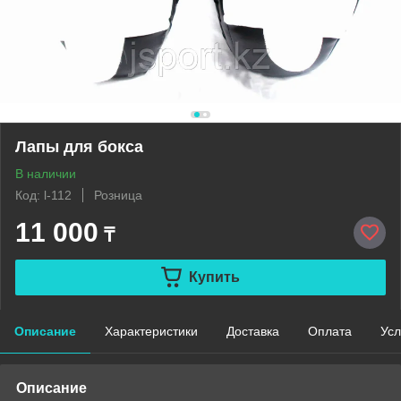
Лапы для бокса
В наличии
Код: l-112
Розница
11 000
₸
Купить
Описание
Характеристики
Доставка
Оплата
Усл
Описание