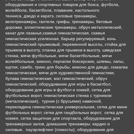
оборудования и спортивных товаров для бокса, футбола,
волейбола, баскетбола, плавание, настольного
тенниса, дзюдо и каратэ, силовые тренажеры,
велотренажеры, гантели, грифы, тренажеры, беговые
дорожки, эллиптические тренажеры, обруч металлический,
канат для лазанья,скамья гимнастическая, скамья
гимнастическая усиленная, барьер регулируемый, конь
гимнастический прыжковый, переменной высоты, стойка для
прыжков в высоту, планка для прыжков в высоту, шведская
стенка, мячи футбольные, мячи баскетбольные, мячи
волейбольные, кимоно, перчатки боксерские, шлемы, лапы,
куртки, самбо, трико для борьбы, кимоно для дзюдо, скакалка
гимнастическая, мячи для художественной гимнастики,
булава гимнастическая, мат гимнастический, обруч
гимнастический, оборудование для игры в баскетбол,
оборудование для игры в футбол и хоккей, сетка для
футбольных ворот, гимнастическая стенка с турником
(металлическая), турник (с брусьями) навесной,
перекладина гимнастическая универсальная, сетка для мини
футбольных ворот, сетка для гандбольных ворот, сетка для
хоккея, сетка защитная для спортзала, оборудование для
тренажерных залов, домашние тренажеры: кардио и
силовые, пауэрлифтинг (помосты), оборудование для