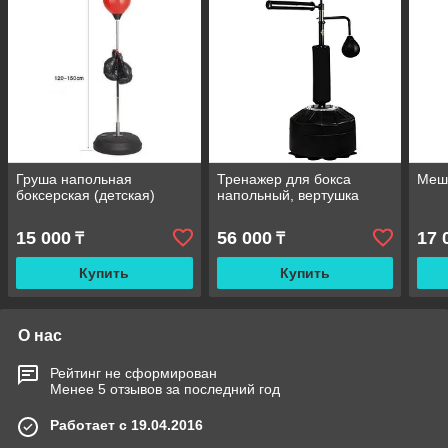
Груша напольная
Тренажер для бокса
Мешо
боксерская (детская)
напольный, вертушка
15 000
56 000
17 
₸
₸
Купить
Купить
О нас
Рейтинг не сформирован
Менее 5 отзывов за последний год
Работает с 19.04.2016