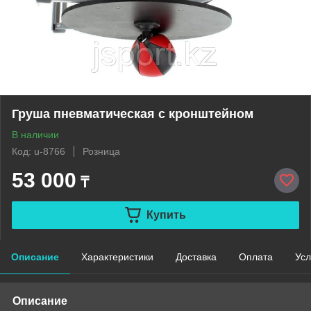
Груша пневматическая с кронштейном
В наличии
Код: u-8766
Розница
53 000
₸
Купить
Описание
Характеристики
Доставка
Оплата
Усл
Описание