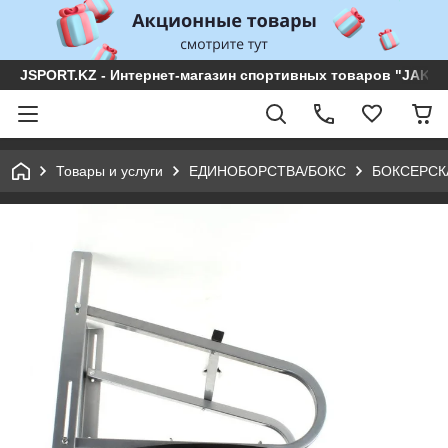
JSPORT.KZ - Интернет-магазин спортивных товаров "JAKON 
Товары и услуги
ЕДИНОБОРСТВА/БОКС
БОКСЕРСК