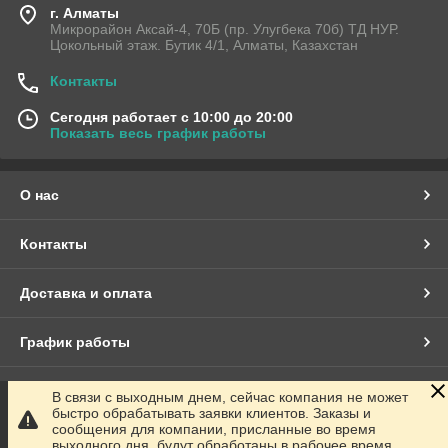
г. Алматы
Микрорайон Аксай-4, 70Б (пр. Улугбека 70б) ТД НУР.
Цокольный этаж. Бутик 4/1, Алматы, Казахстан
Контакты
Сегодня работает с 10:00 до 20:00
Показать весь график работы
О нас
Контакты
Доставка и оплата
График работы
Полная версия сайта
В связи с выходным днем, сейчас компания не может
быстро обрабатывать заявки клиентов. Заказы и
сообщения для компании, присланные во время
Сайт создан на маркетплейсе
Satu.kz
выходного дня, будут обработаны в рабочее время.