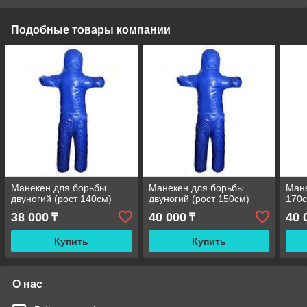
Подобные товары компании
Манекен для борьбы
Манекен для борьбы
Мане
двуногий (рост 140см)
двуногий (рост 150см)
170
38 000
40 000
40 
₸
₸
Купить
Купить
О нас