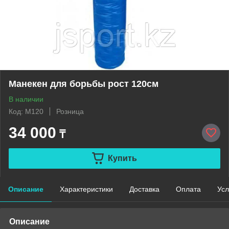
Манекен для борьбы рост 120см
В наличии
Код: M120
Розница
34 000
₸
Купить
Описание
Характеристики
Доставка
Оплата
Усл
Описание