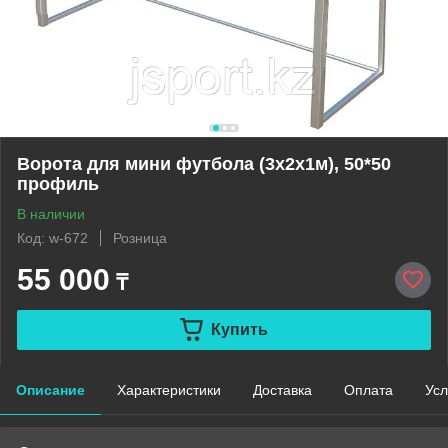
Ворота для мини футбола (3х2х1м), 50*50
профиль
В наличии
Код: w-672
Розница
55 000
₸
Купить
Описание
Характеристики
Доставка
Оплата
Усл