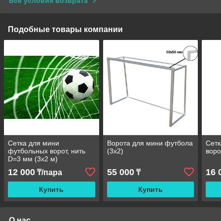
Все условия возврата
Подобные товары компании
Сетка для мини
Ворота для мини футбола
Сетк
футбольных ворот, нить
(3х2)
воро
D=3 мм (3х2 м)
12 000
55 000
16 
₸/пара
₸
Купить
Купить
О нас