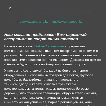
до 3000 тг.
Стоимость и сроки доставки по Казахстан
определяются курьерскими службами ТОО «ABT&E-
trans Forwarding Company», КАЗПОЧТА и
т.д.,
http://www.abttrans.kz
,
http://www.kazpost.kz
Наш магазин предлагает Вам огромный
ассортимент спортивных товаров.
Интернет-магазин
"Jakon" sport mart
- предлагает
вам спортивные товары в широком ассортименте оптом и в
розницу. Наша цель – обеспечить клиентов качественными
спортивными товарами по низким ценам. Доставка на дом по
г. Алматы будет приятным бонусом к вашей покупке.
У нас вы найдете самый большой выбор спортивного
оборудования и спортивных товаров для бокса, футбола,
волейбола, баскетбола, плавание, настольного
тенниса, дзюдо и каратэ, силовые тренажеры,
велотренажеры, гантели, грифы, тренажеры, беговые
дорожки, эллиптические тренажеры, обруч металлический,
канат для лазанья,скамья гимнастическая, скамья
гимнастическая усиленная, барьер регулируемый, конь