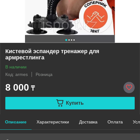
Кистевой эспандер тренажер для
армрестлинга
В наличии
Код: armes
Розница
8 000
₸
Купить
Описание
Характеристики
Доставка
Оплата
Усл