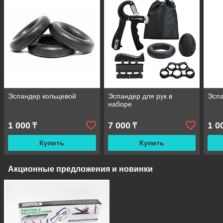
Эспандер кольцевой
Эспандер для рук в
Эсп
наборе
1 000
7 000
1 0
₸
₸
Купить
Купить
Акционные предложения и новинки