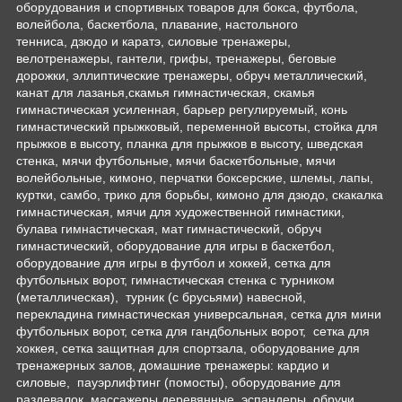
оборудования и спортивных товаров для бокса, футбола,
волейбола, баскетбола, плавание, настольного
тенниса, дзюдо и каратэ, силовые тренажеры,
велотренажеры, гантели, грифы, тренажеры, беговые
дорожки, эллиптические тренажеры, обруч металлический,
канат для лазанья,скамья гимнастическая, скамья
гимнастическая усиленная, барьер регулируемый, конь
гимнастический прыжковый, переменной высоты, стойка для
прыжков в высоту, планка для прыжков в высоту, шведская
стенка, мячи футбольные, мячи баскетбольные, мячи
волейбольные, кимоно, перчатки боксерские, шлемы, лапы,
куртки, самбо, трико для борьбы, кимоно для дзюдо, скакалка
гимнастическая, мячи для художественной гимнастики,
булава гимнастическая, мат гимнастический, обруч
гимнастический, оборудование для игры в баскетбол,
оборудование для игры в футбол и хоккей, сетка для
футбольных ворот, гимнастическая стенка с турником
(металлическая), турник (с брусьями) навесной,
перекладина гимнастическая универсальная, сетка для мини
футбольных ворот, сетка для гандбольных ворот, сетка для
хоккея, сетка защитная для спортзала, оборудование для
тренажерных залов, домашние тренажеры: кардио и
силовые, пауэрлифтинг (помосты), оборудование для
раздевалок, массажеры деревянные, эспандеры, обручи,