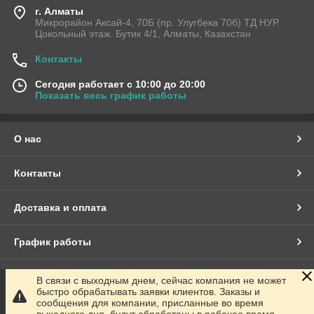
г. Алматы
Микрорайон Аксай-4, 70Б (пр. Улугбека 70б) ТД НУР.
Цокольный этаж. Бутик 4/1, Алматы, Казахстан
Контакты
Сегодня работает с 10:00 до 20:00
Показать весь график работы
О нас
Контакты
Доставка и оплата
График работы
Полная версия сайта
В связи с выходным днем, сейчас компания не может
быстро обрабатывать заявки клиентов. Заказы и
сообщения для компании, присланные во время
Сайт создан на маркетплейсе
Satu.kz