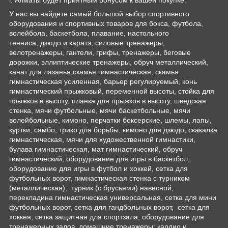
г. Алматы будет приятным бонусом к вашей покупке.
У нас вы найдете самый большой выбор спортивного
оборудования и спортивных товаров для бокса, футбола,
волейбола, баскетбола, плавание, настольного
тенниса, дзюдо и каратэ, силовые тренажеры,
велотренажеры, гантели, грифы, тренажеры, беговые
дорожки, эллиптические тренажеры, обруч металлический,
канат для лазанья,скамья гимнастическая, скамья
гимнастическая усиленная, барьер регулируемый, конь
гимнастический прыжковый, переменной высоты, стойка для
прыжков в высоту, планка для прыжков в высоту, шведская
стенка, мячи футбольные, мячи баскетбольные, мячи
волейбольные, кимоно, перчатки боксерские, шлемы, лапы,
куртки, самбо, трико для борьбы, кимоно для дзюдо, скакалка
гимнастическая, мячи для художественной гимнастики,
булава гимнастическая, мат гимнастический, обруч
гимнастический, оборудование для игры в баскетбол,
оборудование для игры в футбол и хоккей, сетка для
футбольных ворот, гимнастическая стенка с турником
(металлическая), турник (с брусьями) навесной,
перекладина гимнастическая универсальная, сетка для мини
футбольных ворот, сетка для гандбольных ворот, сетка для
хоккея, сетка защитная для спортзала, оборудование для
тренажерных залов, домашние тренажеры: кардио и