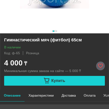
Гимнастический мяч (фитбол) 65см
В наличии
Код: ф-65
Розница
4 000
₸
Минимальная сумма заказа на сайте — 5 000 ₸
Купить
Описание
Характеристики
Доставка
Оплата
Усл