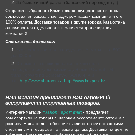
За безналичный расчет (банковский перевод и т.д.)
Отправка выбранного Вами товара осуществляется после
согласования заказа с менеджером нашей компании и его
100% оплаты. Доставка товаров в другие города Казахстана
оплачивается отдельно и выполняется транспортной
компанией
Стоимость доставки:
Курьерская доставка в пределах г. Алматы — от 500
до 3000 тг.
Стоимость и сроки доставки по Казахстан
определяются курьерскими службами ТОО «ABT&E-
trans Forwarding Company», КАЗПОЧТА и
т.д.,
http://www.abttrans.kz
,
http://www.kazpost.kz
Наш магазин предлагает Вам огромный
ассортимент спортивных товаров.
Интернет-магазин
"Jakon" sport mart
- предлагает
вам спортивные товары в широком ассортименте оптом и в
розницу. Наша цель – обеспечить клиентов качественными
спортивными товарами по низким ценам. Доставка на дом по