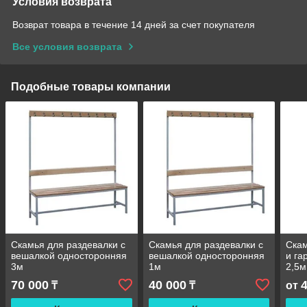
Условия возврата
Возврат товара в течение 14 дней за счет покупателя
Все условия возврата
Подобные товары компании
Скамья для раздевалки с
Скамья для раздевалки с
Скам
вешалкой односторонняя
вешалкой односторонняя
и га
3м
1м
2,5м
70 000
40 000
₸
₸
от