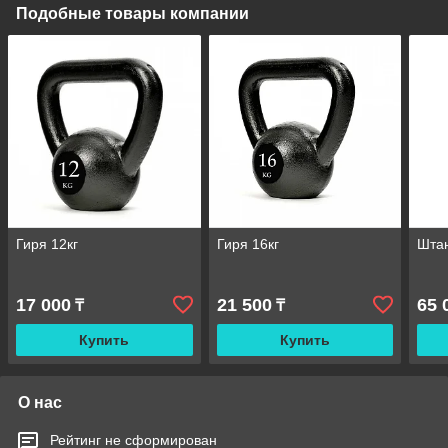
Подобные товары компании
Гиря 12кг
Гиря 16кг
Штан
17 000
21 500
65 
₸
₸
Купить
Купить
О нас
Рейтинг не сформирован