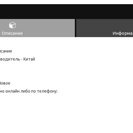
Описание
Информац
исание
зводитель - Китай
Новое
но онлайн либо по телефону: