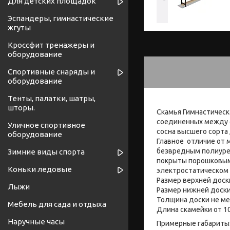
Для детских площадок
Эспандеры, гимнастические
жгуты
Кроссфит тренажеры и
оборудование
Спортивные снаряды и
оборудование
Тенты, палатки, шатры,
шторы.
Скамья Гимнастическ
соединенных между с
Уличное спортивное
сосна высшего сорта
оборудование
Главное отличие от 
безвредным полиуре
Зимние виды спорта
покрыты порошковым
Коньки ледовые
электростатическом
Размер верхней доск
Лыжи
Размер нижней доск
Толщина доски не м
Мебель для сада и отдыха
Длина скамейки от 1
Наручные часы
Примерные габариты: ме