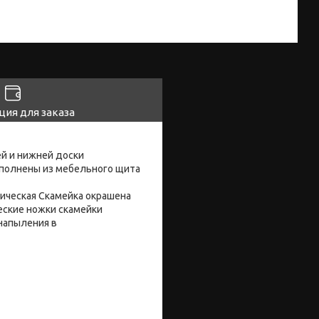
ия для заказа
й и нижней доски
ыполнены из мебельного щита
ическая Скамейка окрашена
ские ножки скамейки
напыления в