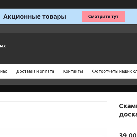
ных
 нас
Доставка и оплата
Контакты
Фотоотчеты наших к
Скам
доск
39 00