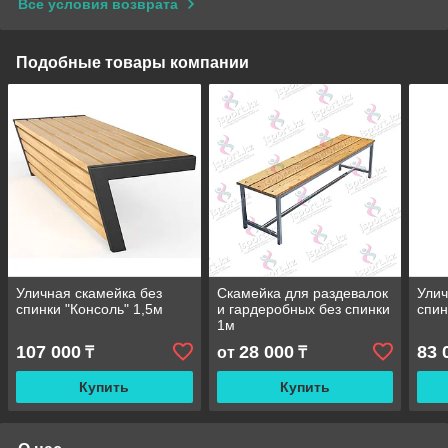
Все условия возврата
Подобные товары компании
Уличная скамейка без
Скамейка для раздевалок
Улич
спинки "Консоль" 1,5м
и гардеробных без спинки
спин
1м
107 000
28 000
83 
₸
от
₸
Купить
Купить