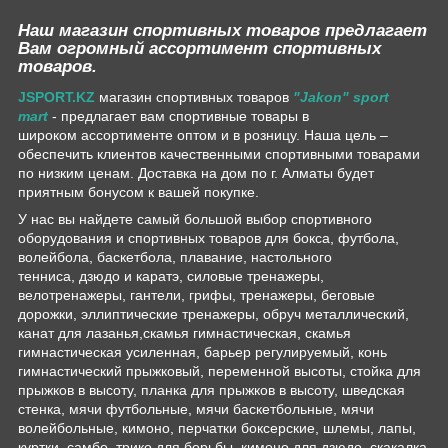
Наш магазин спортивных товаров предлагает
Вам огромный ассортимент спортивных
товаров.
JSPORT.KZ
магазин спортивных товаров
"Jakon" sport
mart
- предлагает вам спортивные товары в
широком ассортименте оптом и в розницу. Наша цель –
обеспечить клиентов качественными спортивными товарами
по низким ценам. Доставка на дом по г. Алматы будет
приятным бонусом к вашей покупке.
У нас вы найдете самый большой выбор спортивного
оборудования и спортивных товаров для бокса, футбола,
волейбола, баскетбола, плавание, настольного
тенниса, дзюдо и каратэ, силовые тренажеры,
велотренажеры, гантели, грифы, тренажеры, беговые
дорожки, эллиптические тренажеры, обруч металлический,
канат для лазанья,скамья гимнастическая, скамья
гимнастическая усиленная, барьер регулируемый, конь
гимнастический прыжковый, переменной высоты, стойка для
прыжков в высоту, планка для прыжков в высоту, шведская
стенка, мячи футбольные, мячи баскетбольные, мячи
волейбольные, кимоно, перчатки боксерские, шлемы, лапы,
куртки, самбо, трико для борьбы, кимоно для дзюдо, скакалка