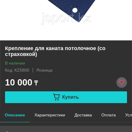
Крепление для каната потолочное (со
страховкой)
В наличии
Код: KZ5800
Розница
10 000
₸
Купить
Описание
Характеристики
Доставка
Оплата
Усл