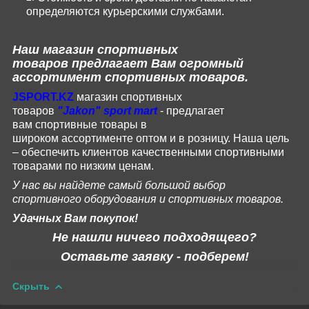
определяются курьерскими службами.
Наш магазин
спортивных
товаров
предлагает Вам огромный
ассортимент спортивных товаров.
JSPORT
.
KZ
магазин спортивных
товаров
"
Jakon
"
sport
mart
- предлагает
вам
спортивные
товары
в
широком
ассортименте
оптом и в розницу.
Наша цель
– обеспечить клиентов качественными спортивными
товарами по низким ценам.
У нас вы найдете самый большой выбор
спортивного оборудования и спортивных товаров.
Удачных Вам покупок!
Не нашли ничего подходящего?
Оставьте заявку - подберем!
Скрыть