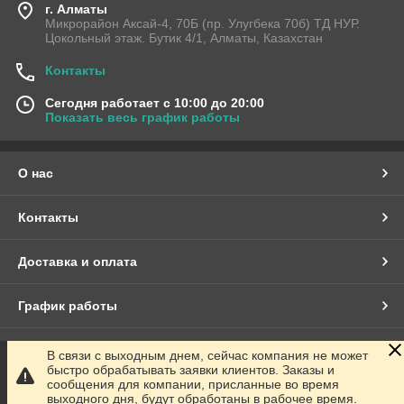
г. Алматы
Микрорайон Аксай-4, 70Б (пр. Улугбека 70б) ТД НУР.
Цокольный этаж. Бутик 4/1, Алматы, Казахстан
Контакты
Сегодня работает с 10:00 до 20:00
Показать весь график работы
О нас
Контакты
Доставка и оплата
График работы
Полная версия сайта
В связи с выходным днем, сейчас компания не может
быстро обрабатывать заявки клиентов. Заказы и
сообщения для компании, присланные во время
Сайт создан на маркетплейсе
Satu.kz
выходного дня, будут обработаны в рабочее время.