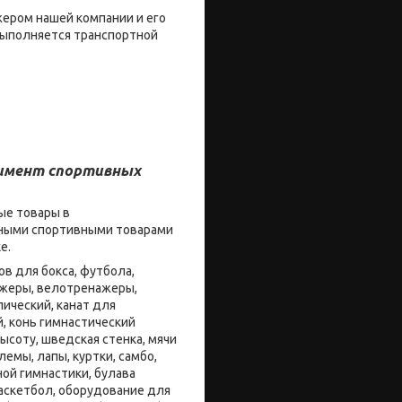
жером нашей компании и его
 выполняется транспортной
тимент спортивных
ые товары в
енными спортивными товарами
ке.
в для бокса, футбола,
нажеры, велотренажеры,
ический, канат для
й, конь гимнастический
ысоту, шведская стенка, мячи
емы, лапы, куртки, самбо,
ой гимнастики, булава
баскетбол, оборудование для