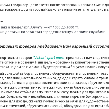
 Вами товара осуществляется после согласования заказа с менед
ка товаров в другие города Казахстана оплачивается отдельно и
и:
авка в пределах г. Алматы — от 1000 до 3000 тг.
оки доставки по Казахстан определяются курьерскими службами.
ортивных товаров предлагает Вам огромный ассор
спортивных товаров
"Jakon" sport mart
- предлагает вам спортивн
е оптом и в розницу. Наша цель – обеспечить клиентов качеств
ставка на дом по г. Алматы будет приятным бонусом к вашей покуп
мый большой выбор спортивного оборудования и спортивных товаро
ла, плавание, настольного тенниса, дзюдо и каратэ, силовые тре
нажеры, беговые дорожки, эллиптические тренажеры, обруч металл
стическая, скамья гимнастическая усиленная, барьер регулируемы
ой высоты, стойка для прыжков в высоту, планка для прыжков в в
скетбольные, мячи волейбольные, кимоно, перчатки боксерские, шл
имоно для дзюдо, скакалка гимнастическая, мячи для художественн
 гимнастический, обруч гимнастический, оборудование для игры в 