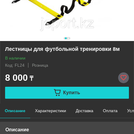
Лестницы для футбольной тренировки 8м
В наличии
Код: FL24
Розница
8 000
₸
Купить
Описание
Характеристики
Доставка
Оплата
Усл
Описание