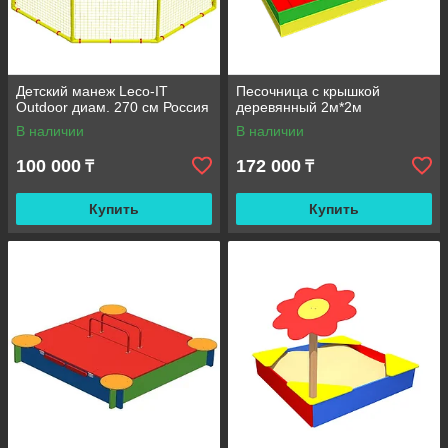
Детский манеж Leco-IT
Песочница с крышкой
Outdoor диам. 270 см Россия
деревянный 2м*2м
В наличии
В наличии
100 000
172 000
₸
₸
Купить
Купить